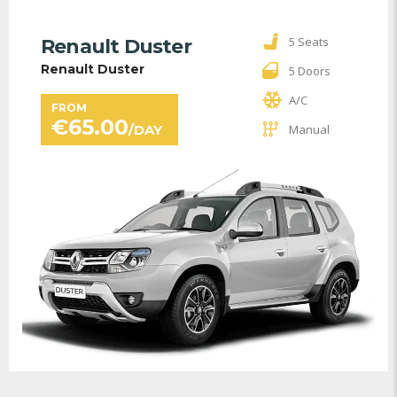
5 Seats
Renault Duster
Renault Duster
5 Doors
A/C
FROM
€
65.00
/DAY
Manual