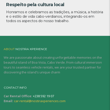
Respeito pela cultura local
Honramos e celebramos as tradições, a música, a história
e o estilo de vida cabo-verdianos, integrando-os em
todos os aspectos do nosso trabalho.
ABOUT
NOSTIRA XPERIENCE
We are passionate about creating unforgettable memories on the
beautiful island of Boa Vista, Cabo Verde. From cultural immersion
tours to seamless vehicle rentals, we are your trusted partner for
discovering the island's unique charm
CONTACT INFO
Car Rental Office:
+238 592 19 07
Email:
car-rental@nostiraxperiences.com