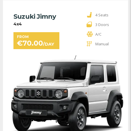
4 Seats
Suzuki Jimny
4x4
3 Doors
A/C
FROM
€
70.00
/DAY
Manual