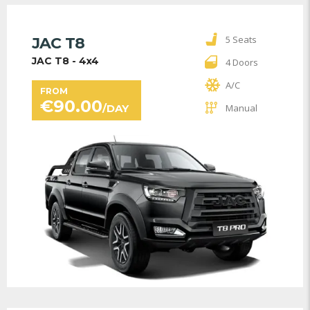
5 Seats
JAC T8
JAC T8 - 4x4
4 Doors
A/C
FROM
€
90.00
/DAY
Manual