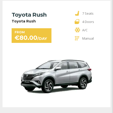
7 Seats
Toyota Rush
Toyota Rush
4 Doors
A/C
FROM
€
80.00
/DAY
Manual